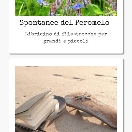
Spontanee del Peromelo
Libricino di filastrocche per
grandi e piccoli
Faccio un salto in
India!
Si può andare in India e non