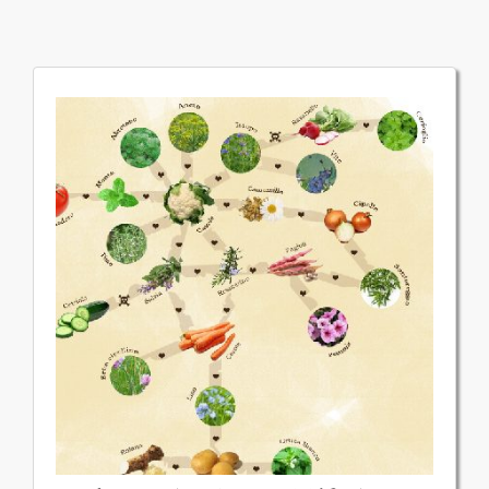
Aromatiche nell'Orto
Nell’orto non vanno seminati solo
gli ortaggi! Perchè sia bello,
funzionale, ricco di vita e sano, ci
vogliono anche fiori e piante
aromatiche.