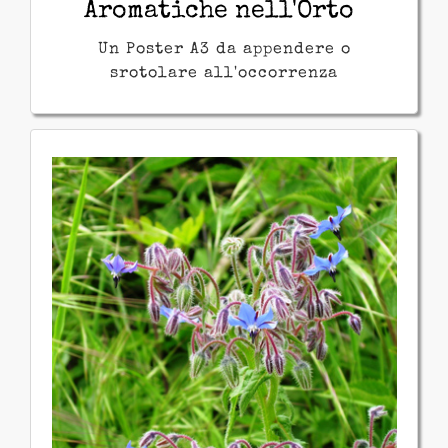
Aromatiche nell'Orto
Un Poster A3 da appendere o
srotolare all'occorrenza
Spontanee del Peromelo
Impossibile memorizzare le
caratteristiche di ogni pianta?
Forse in rima è più facile!
Filastrocche dedicate alle più
famose e bistrattate infestanti.