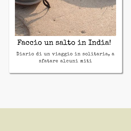
visitare un hashram? Senza meta nè
‘ricerca interiore’? Diario di un
insolito viaggio in India, privo di
misticismi e preconcetti.
Faccio un salto in India!
Diario di un viaggio in solitaria, a
sfatare alcuni miti