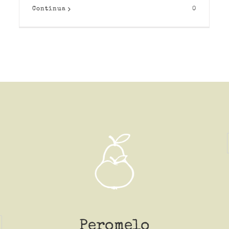
Continua
0
Peromelo